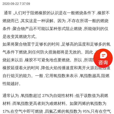
2020-09-22 7:37:09
通常
人们对于阻燃橡胶的认识是在一般燃烧条件下
橡胶不
,
,
燃烧而已
其实这是一种误解。因为
不存在所谓一般的燃烧
,
,
条件
聚合物产品不可能以某种形式阻止燃烧
所能做到的仅
;
,
是改变其燃烧方式。
如果将聚合物置于足够长的时间
足够高的温度和足够多的氧
,
气条件下燃烧
则任何防火措施都将是无效的。因此
当火燃
,
,
烧起来以后
橡胶不可避免地也要燃烧。所以
所谓阻燃是指
,
,
橡胶延缓着火的时间
降低火焰传播速度和离开火源后能迅速
,
自行熄灭的能力。一般
它用氧指数来表示
氧指数越高
阻燃
,
,
,
性能越好。
通常认为
氧指数超过
为自熄性材料
低于该数值为易燃
,
27%
;
材料
而氧指数更高者则为难燃材料。如聚丙烯的氧指数为
;
在空气中即可燃烧
四氟乙烯的氧指数为
只有在空气
17%,
,
95%,