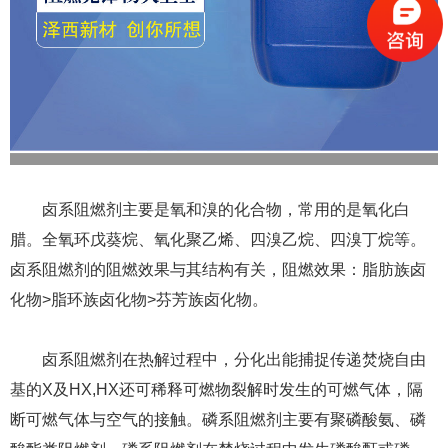
卤系阻燃剂主要是氧和溴的化合物，常用的是氧化白
腊。全氧环戊葵烷、氧化聚乙烯、四溴乙烷、四溴丁烷等。
卤系阻燃剂的阻燃效果与其结构有关，阻燃效果：脂肪族卤
化物>脂环族卤化物>芬芳族卤化物。
卤系阻燃剂在热解过程中，分化出能捕捉传递焚烧自由
基的X及HX,HX还可稀释可燃物裂解时发生的可燃气体，隔
断可燃气体与空气的接触。磷系阻燃剂主要有聚磷酸氨、磷